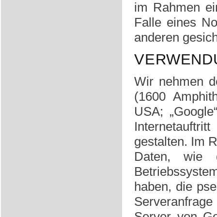
im Rahmen ein
Falle eines No
anderen gesich
VERWENDU
Wir nehmen de
(1600 Amphit
USA; „Google“
Internetauftr
gestalten. Im 
Daten, wie d
Betriebssyste
haben, die pse
Serveranfrage 
Server von Go