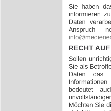
Sie haben das
informieren z
Daten verarbe
Anspruch n
info@medienec
RECHT AUF
Sollen unricht
Sie als Betrof
Daten das R
Informationen
bedeutet auc
unvollständig
Möchten Sie d