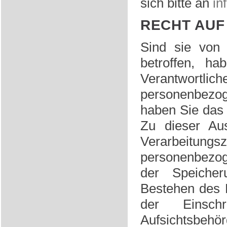
sich bitte an
in
RECHT AUF
Sind sie von 
betroffen, h
Verantwortlich
personenbezo
haben Sie das 
Zu dieser Aus
Verarbeitung
personenbezog
der Speiche
Bestehen des 
der Einsc
Aufsichtsbehör