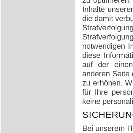
zu optimieren.
Inhalte unserer
die damit verb
Strafverfolg
Strafverfolg
notwendigen In
diese Informa
auf der einen
anderen Seite
zu erhöhen. Wi
für Ihre pers
keine personal
SICHERUN
Bei unserem I