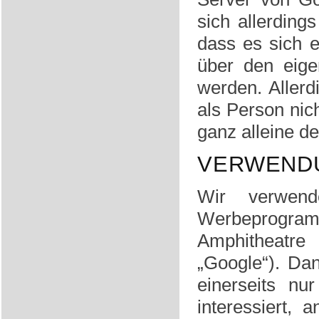
sich allerding
dass es sich 
über den eige
werden. Allerd
als Person nic
ganz alleine d
VERWEND
Wir verwend
Werbeprogram
Amphitheatre
„Google“). Da
einerseits nu
interessiert,